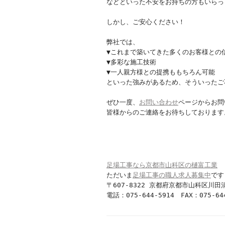
などといった不安をお持ちの方もいらっ
しかし、ご安心ください！
弊社では、
▼これまで築いてきた多くのお客様との
▼多彩な施工技術
▼一人親方様との提携ももちろん可能
といった強みがあるため、そういったご
ぜひ一度、
お問い合わせ
ページからお問
皆様からのご連絡をお待ちしております
足場工事なら京都市山科区の樋富工業
ただいま
足場工事の職人求人募集中
です
〒607-8322 京都府京都市山科区川田
電話：075-644-5914 FAX：075-64