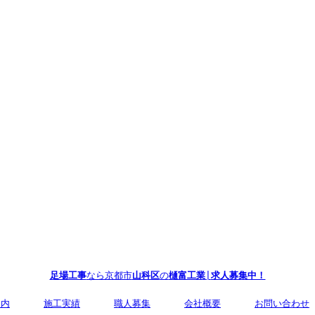
足場工事
なら京都市
山科区
の
樋富工業
|
求人募集中！
案内
施工実績
職人募集
会社概要
お問い合わせ